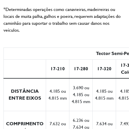
*Determinadas operações como canavieiras, madeireiras ou
locais de muita palha, galhos e poeira, requerem adaptações do
caminhão para suportar o trabalho sem causar danos nos
veículos.
Tector Semi-P
17-
17-210
17-280
17-320
Col
3.690 ou
DISTÂNCIA
4.185 ou
4.185 ou
4.18
4.185 ou
ENTRE EIXOS
4.815 mm
4.815 mm
4.81
4.815 mm
6.236 ou
COMPRIMENTO
7.632 ou
7.634 ou
7.49
7.634 ou