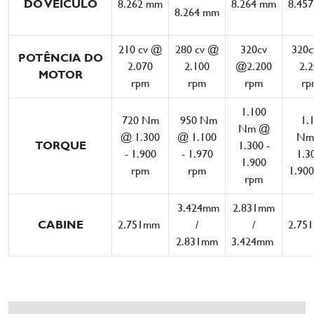
DO VEÍCULO
8.262 mm
8.264 mm
8.45
8.264 mm
210 cv @
280 cv @
320cv
320
POTÊNCIA DO
2.070
2.100
@2.200
2.
MOTOR
rpm
rpm
rpm
rp
1.100
720 Nm
950 Nm
1.
Nm @
@ 1.300
@ 1.100
Nm
TORQUE
1.300 -
- 1.900
- 1.970
1.3
1.900
rpm
rpm
1.90
rpm
3.424mm
2.831mm
CABINE
2.751mm
/
/
2.75
2.831mm
3.424mm